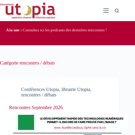
Passer
au
contenu
A la une :
Consultez ici les podcasts des dernières rencontres !
Catégorie
rencontres / débats
Conférences Utopia
,
librairie Utopia
,
rencontres / débats
Rencontres Septembre 2026