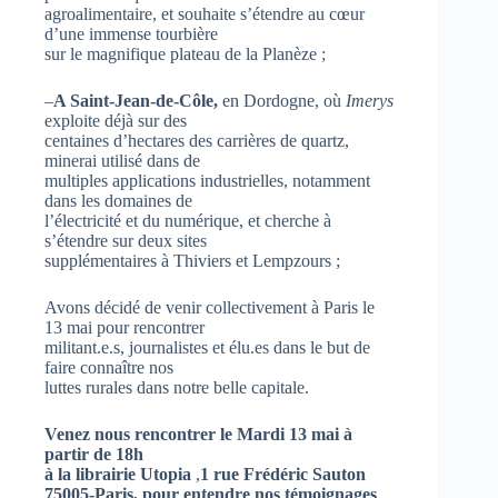
agroalimentaire, et souhaite s’étendre au cœur
d’une immense tourbière
sur le magnifique plateau de la Planèze ;
–
A Saint-Jean-de-Côle,
en Dordogne, où
Imerys
exploite déjà sur des
centaines d’hectares des carrières de quartz,
minerai utilisé dans de
multiples applications industrielles, notamment
dans les domaines de
l’électricité et du numérique, et cherche à
s’étendre sur deux sites
supplémentaires à Thiviers et Lempzours ;
Avons décidé de venir collectivement à Paris le
13 mai pour rencontrer
militant.e.s, journalistes et élu.es dans le but de
faire connaître nos
luttes rurales dans notre belle capitale.
Venez nous rencontrer le Mardi 13 mai à
partir de 18h
à la librairie Utopia
,
1 rue Frédéric Sauton
75005-Paris, pour entendre nos témoignages