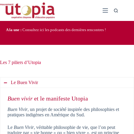
Passer
au
contenu
A la une :
Consultez ici les podcasts des dernières rencontres !
Les 7 piliers d’Utopia
Le Buen Vivir
Buen vivir
et le manifeste Utopia
Buen Vivir
, un projet de société inspirée des philosophies et
pratiques indigènes en Amérique du Sud.
Le
Buen Vivir
, véritable philosophie de vie, que l’on peut
traduire par « vie bonne » ou « bien vivre », est un principe