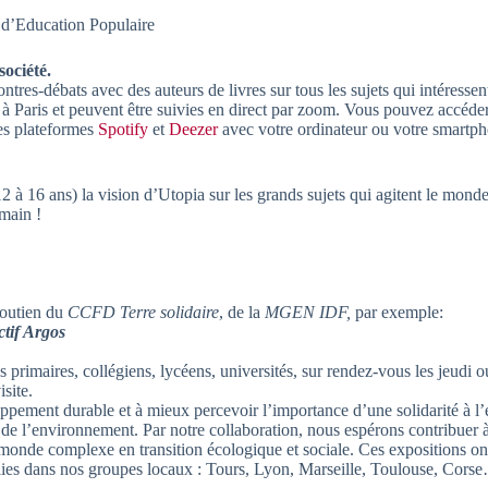
 d’Education Populaire
société.
s-débats avec des auteurs de livres sur tous les sujets qui intéressen
à Paris et peuvent être suivies en direct par zoom. Vous pouvez accéde
es plateformes
Spotify
et
Deezer
avec votre ordinateur ou votre smartpho
12 à 16 ans) la vision d’Utopia sur les grands sujets qui agitent le mond
 main !
 soutien du
CCFD Terre solidaire
, de la
MGEN IDF,
par exemple:
ctif Argos
rimaires, collégiens, lycéens, universités, sur rendez-vous les jeudi 
site.
oppement durable et à mieux percevoir l’importance d’une solidarité à l’
 l’environnement. Par notre collaboration, nous espérons contribuer à
monde complexe en transition écologique et sociale. Ces expositions on
cueillies dans nos groupes locaux : Tours, Lyon, Marseille, Toulouse, Cors