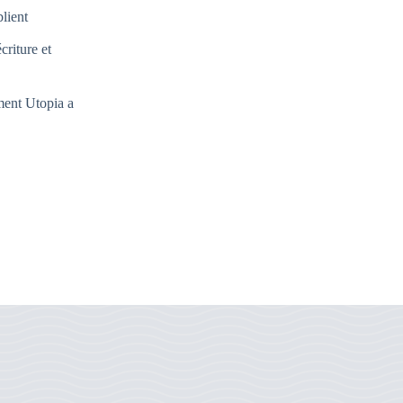
lient
riture et
ment Utopia a