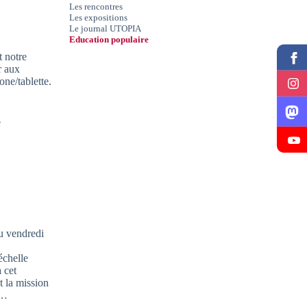
Les rencontres
Les expositions
Le journal UTOPIA
Education populaire
t notre
r aux
ne/tablette.
e
ou vendredi
échelle
 cet
t la mission
e…