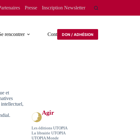
Partenaires
Presse
Inscription Newsletter
Se rencontrer
Contact
DON / ADHÉSION
ue et
natives
intellectuel,
Agir
ndial.
Les éditions UTOPIA
La librairie UTOPIA
UTOPIA Monde