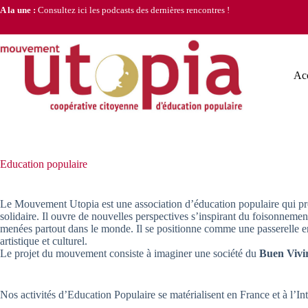
Passer
A la une :
Consultez ici les podcasts des dernières rencontres !
au
contenu
Acc
Education populaire
Le Mouvement Utopia est une association d’éducation populaire qui pro
solidaire. Il ouvre de nouvelles perspectives s’inspirant du foisonnemen
menées partout dans le monde. Il se positionne comme une passerelle entre
artistique et culturel.
Le projet du mouvement consiste à imaginer une société du
Buen Vivi
Nos activités d’Education Populaire se matérialisent en France et à l’Int