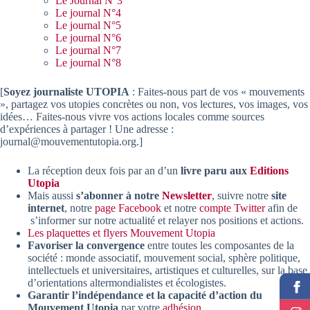
Le Journal N°3
Le journal N°4
Le journal N°5
Le journal N°6
Le journal N°7
Le journal N°8
[
Soyez journaliste UTOPIA
: Faites-nous part de vos « mouvements
», partagez vos utopies concrètes ou non, vos lectures, vos images, vos
idées… Faites-nous vivre vos actions locales comme sources
d’expériences à partager ! Une adresse :
journal@mouvementutopia.org.]
La réception deux fois par an d’un
livre paru aux
Editions
Utopia
Mais aussi
s’abonner à notre
Newsletter
, suivre notre
site
internet
, notre
page Facebook
et notre
compte Twitter
afin de
s’informer sur notre actualité et relayer nos positions et actions.
Les plaquettes et flyers Mouvement Utopia
Favoriser la convergence
entre toutes les composantes de la
société : monde associatif, mouvement social, sphère politique,
intellectuels et universitaires, artistiques et culturelles, sur la base
d’orientations altermondialistes et écologistes.
Garantir l’indépendance et la capacité d’action du
Mouvement Utopia
par votre
a
dhésion
.