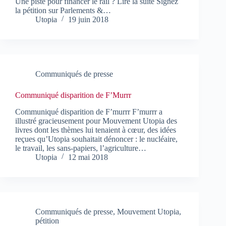
Une piste pour financer le rail ? Lire la suite Signez
la pétition sur Parlements &…
Utopia
19 juin 2018
Communiqués de presse
Communiqué disparition de F’Murrr
Communiqué disparition de F’murrr F’murrr a
illustré gracieusement pour Mouvement Utopia des
livres dont les thèmes lui tenaient à cœur, des idées
reçues qu’Utopia souhaitait dénoncer : le nucléaire,
le travail, les sans-papiers, l’agriculture…
Utopia
12 mai 2018
Communiqués de presse
,
Mouvement Utopia
,
pétition