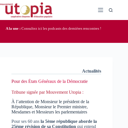
Passer
au
contenu
A la une :
Consultez ici les podcasts des dernières rencontres !
Actualités
Pour des États Généraux de la Démocratie
Tribune signée par Mouvement Utopia :
À l’attention de Monsieur le président de la
République, Monsieur le Premier ministre,
Mesdames et Messieurs les parlementaires
Pour ses 60 ans
la 5ème république aborde la
25ème révision de sa Constitution
qui entend