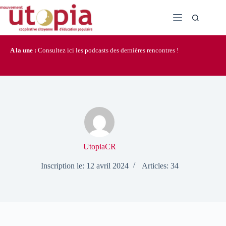
Passer
au
contenu
A la une :
Consultez ici les podcasts des dernières rencontres !
UtopiaCR
Inscription le: 12 avril 2024
Articles: 34