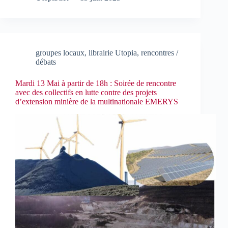
groupes locaux
,
librairie Utopia
,
rencontres /
débats
Mardi 13 Mai à partir de 18h : Soirée de rencontre
avec des collectifs en lutte contre des projets
d’extension minière de la multinationale EMERYS