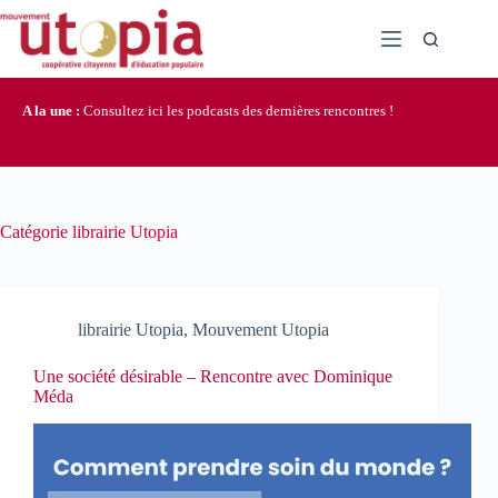
Passer
au
contenu
A la une :
Consultez ici les podcasts des dernières rencontres !
Catégorie
librairie Utopia
librairie Utopia
,
Mouvement Utopia
Une société désirable – Rencontre avec Dominique
Méda