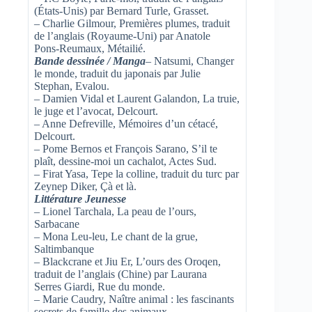
(États-Unis) par Bernard Turle, Grasset.
– Charlie Gilmour, Premières plumes, traduit
de l’anglais (Royaume-Uni) par Anatole
Pons-Reumaux, Métailié.
Bande dessinée / Manga
– Natsumi, Changer
le monde, traduit du japonais par Julie
Stephan, Evalou.
– Damien Vidal et Laurent Galandon, La truie,
le juge et l’avocat, Delcourt.
– Anne Defreville, Mémoires d’un cétacé,
Delcourt.
– Pome Bernos et François Sarano, S’il te
plaît, dessine-moi un cachalot, Actes Sud.
– Firat Yasa, Tepe la colline, traduit du turc par
Zeynep Diker, Çà et là.
Littérature Jeunesse
– Lionel Tarchala, La peau de l’ours,
Sarbacane
– Mona Leu-leu, Le chant de la grue,
Saltimbanque
– Blackcrane et Jiu Er, L’ours des Oroqen,
traduit de l’anglais (Chine) par Laurana
Serres Giardi, Rue du monde.
– Marie Caudry, Naître animal : les fascinants
secrets de famille des animaux,