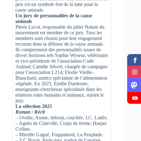
prix est un symbole fort de la lutte pour la
cause animale.
Un jury de personnalités de la cause
animale
Pierre Lucot, responsable du pilier Nature du
mouvement est membre de ce jury. Tous les
membres sont choisis pour leur engagement
reconnu dans la défense de la cause animale.
Ils comprennent des personnalités issues de
divers horizons tels Sophie Wyseur, vétérinaire
et vice-présidente de l’association Code
Animal; Camille Silvert, chargée de campagne
pour l’association L214; Elodie Vieille-
Blanchard, autrice spécialiste de l’alimentation
végétale. En 2025, Emilie Dardenne,
enseignante-chercheuse spécialisée dans les
relations entre humains et animaux, rejoint le
jury.
La sélection 2025
Roman / Récit
– Ovidie, Assise, debout, couchée, J.C. Lattès.
– Agnès de Clairville, Corps de ferme, Harper
Collins.
– Mireille Gagné, Frappabord, La Peuplade.
– T.C Boyle, Parle-moi, traduit de l’anglais