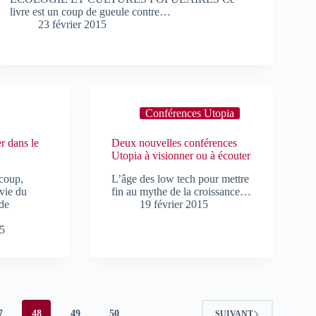
livre est un coup de gueule contre…
23 février 2015
Conférences Utopia
r dans le
Deux nouvelles conférences
Utopia à visionner ou à écouter
coup,
L’âge des low tech pour mettre
vie du
fin au mythe de la croissance…
de
19 février 2015
15
7
48
49
50
SUIVANT