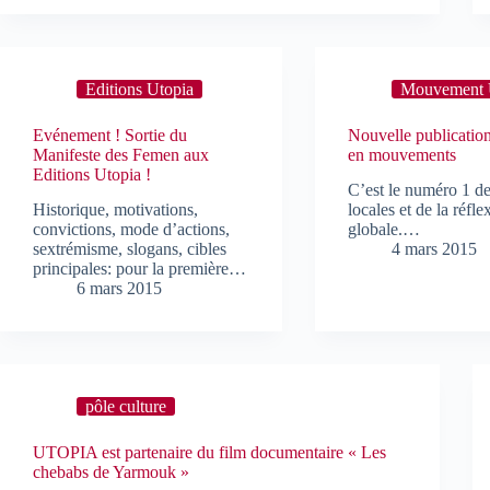
Editions Utopia
Mouvement 
Evénement ! Sortie du
Nouvelle publicatio
Manifeste des Femen aux
en mouvements
Editions Utopia !
C’est le numéro 1 de
Historique, motivations,
locales et de la réfle
convictions, mode d’actions,
globale.…
sextrémisme, slogans, cibles
4 mars 2015
principales: pour la première…
6 mars 2015
pôle culture
UTOPIA est partenaire du film documentaire « Les
chebabs de Yarmouk »