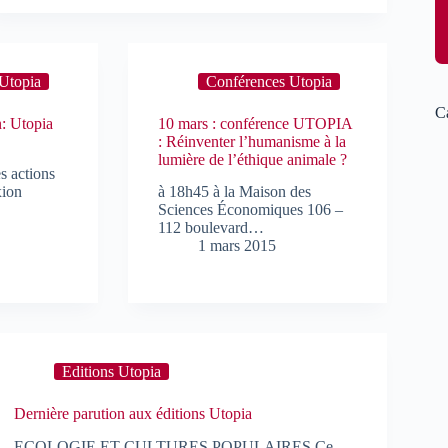
Utopia
Conférences Utopia
C
n: Utopia
10 mars : conférence UTOPIA
: Réinventer l’humanisme à la
lumière de l’éthique animale ?
s actions
xion
à 18h45 à la Maison des
Sciences Économiques 106 –
112 boulevard…
1 mars 2015
Editions Utopia
Dernière parution aux éditions Utopia
ECOLOGIE ET CULTURES POPULAIRES Ce