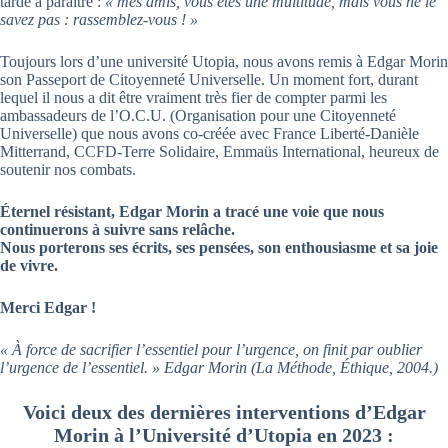
tarde à paraitre :
« mes amis, vous êtes une multitude, mais vous ne le
savez pas : rassemblez-vous ! »
Toujours lors d’une université Utopia, nous avons remis à Edgar Morin
son Passeport de Citoyenneté Universelle. Un moment fort, durant
lequel il nous a dit être vraiment très fier de compter parmi les
ambassadeurs de l’O.C.U. (Organisation pour une Citoyenneté
Universelle) que nous avons co-créée avec France Liberté-Danièle
Mitterrand, CCFD-Terre Solidaire, Emmaüs International, heureux de
soutenir nos combats.
Éternel résistant, Edgar Morin a tracé une voie que nous
continuerons à suivre sans relâche.
Nous porterons ses écrits, ses pensées, son enthousiasme et sa joie
de vivre.
Merci Edgar !
« À force de sacrifier l’essentiel pour l’urgence, on finit par oublier
l’urgence de l’essentiel. » Edgar Morin (La Méthode, Éthique, 2004.)
Voici deux des dernières interventions d’Edgar
Morin à l’Université d’Utopia en 2023 :