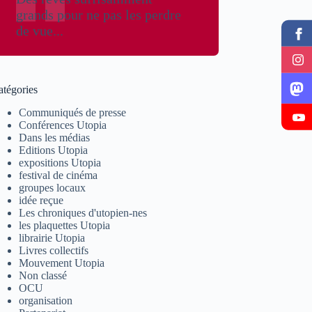
grands pour ne pas les perdre
de vue...
atégories
Communiqués de presse
Conférences Utopia
Dans les médias
Editions Utopia
expositions Utopia
festival de cinéma
groupes locaux
idée reçue
Les chroniques d'utopien-nes
les plaquettes Utopia
librairie Utopia
Livres collectifs
Mouvement Utopia
Non classé
OCU
organisation