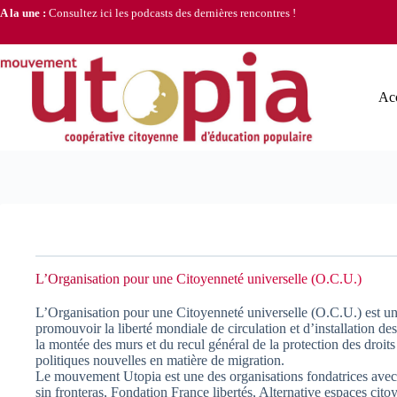
Passer
A la une :
Consultez ici les podcasts des dernières rencontres !
au
contenu
Acc
L’Organisation pour une Citoyenneté universelle (O.C.U.)
L’Organisation pour une Citoyenneté universelle (O.C.U.) est une
promouvoir la liberté mondiale de circulation et d’installation de
la montée des murs et du recul général de la protection des droit
politiques nouvelles en matière de migration.
Le mouvement Utopia est une des organisations fondatrices avec
sin fronteras, Fondation France libertés, Alternative espaces cito