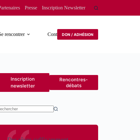
Partenaires
Presse
Inscription Newsletter
Se rencontrer
Contact
DON / ADHÉSION
Inscription
Rencontres-
débats
newsletter
ucun
sultat
Des rêves suffisamment