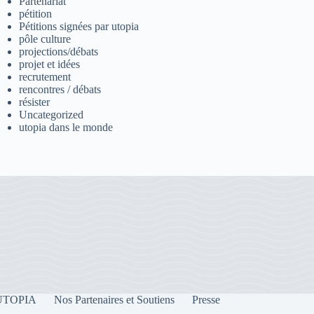
Partenariat
pétition
Pétitions signées par utopia
pôle culture
projections/débats
projet et idées
recrutement
rencontres / débats
résister
Uncategorized
utopia dans le monde
e UTOPIA
Nos Partenaires et Soutiens
Presse