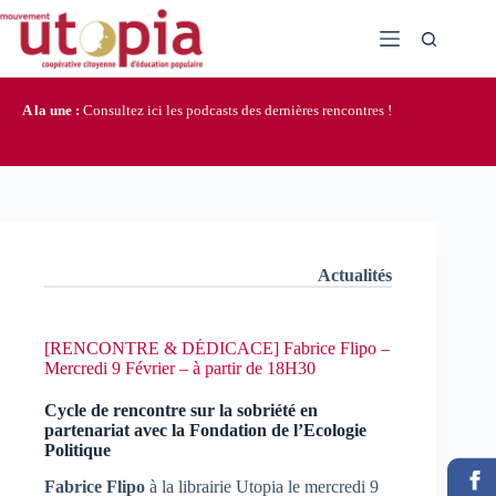
Passer
au
contenu
A la une :
Consultez ici les podcasts des dernières rencontres !
Actualités
[RENCONTRE & DÉDICACE] Fabrice Flipo –
Mercredi 9 Février – à partir de 18H30
Cycle de rencontre sur la sobriété en
partenariat avec la Fondation de l’Ecologie
Politique
Fabrice Flipo
à la librairie Utopia le mercredi 9