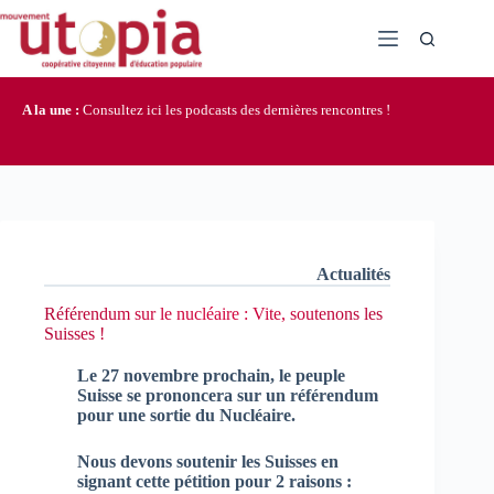
Passer
au
contenu
A la une :
Consultez ici les podcasts des dernières rencontres !
Actualités
Référendum sur le nucléaire : Vite, soutenons les
Suisses !
Le 27 novembre prochain, le peuple
Suisse se prononcera sur un référendum
pour une sortie du Nucléaire.
Nous devons soutenir les Suisses en
signant cette pétition pour 2 raisons :