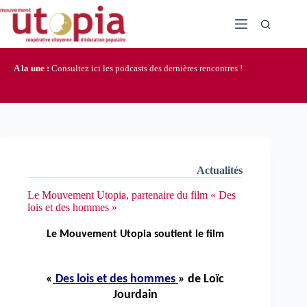
Passer
au
contenu
A la une :
Consultez ici les podcasts des dernières rencontres !
Actualités
Le Mouvement Utopia, partenaire du film « Des
lois et des hommes »
Le Mouvement Utopia soutient le film
«
Des lois et des hommes
» de Loïc
Jourdain