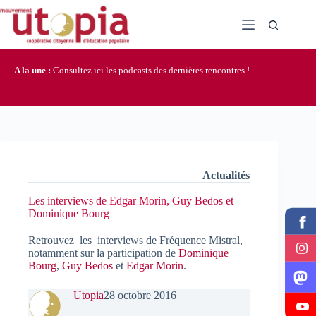
Passer
au
contenu
A la une :
Consultez ici les podcasts des dernières rencontres !
Actualités
Les interviews de Edgar Morin, Guy Bedos et
Dominique Bourg
Retrouvez les interviews de Fréquence Mistral,
notamment sur la participation de
Dominique
Bourg
,
Guy Bedos
et
Edgar Morin
.
Utopia
28 octobre 2016