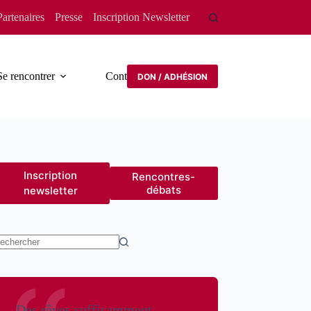
Partenaires
Presse
Inscription Newsletter
Se rencontrer
Contact
DON / ADHÉSION
Inscription
Rencontres-
débats
newsletter
ucun
sultat
Des rêves suffisamment