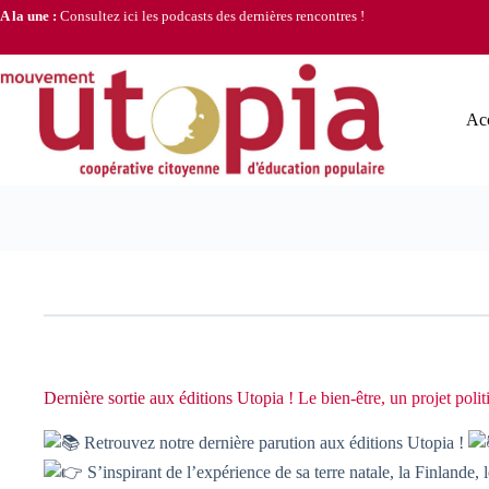
Passer
A la une :
Consultez ici les podcasts des dernières rencontres !
au
contenu
Acc
Dernière sortie aux éditions Utopia ! Le bien-être, un projet polit
Retrouvez notre dernière parution aux éditions Utopia !
S’inspirant de l’expérience de sa terre natale, la Finlande