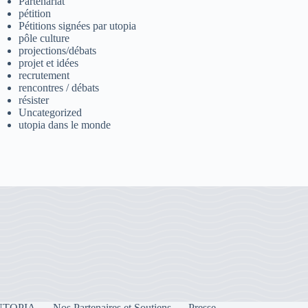
Partenariat
pétition
Pétitions signées par utopia
pôle culture
projections/débats
projet et idées
recrutement
rencontres / débats
résister
Uncategorized
utopia dans le monde
e UTOPIA
Nos Partenaires et Soutiens
Presse