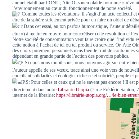
annuel établi par l’ONU, Atte Oksanen plaide pour une « révoluti
l’environnement au cœur du fonctionnement de notre société.
Comme toutes les révolutions, il s’agit d’un acte collectif et 
être de la sphère strictement privée pour en faire un objet de déba
Dans cet essai, au ton parfois humoristique, l’auteur détaill
être ») à mettre en œuvre pour concrétiser cette révolution et l’e
Notre société de consommation veut faire croire que l’individu est
cette notion à l’achat de tel ou tel produit ou service. Or, Atte
des choix purement personnels mais bien le fruit de contraintes s
dépendant en grande partie de l’action des pouvoirs publics.
Si nous nous mobilisons, nous pouvons agir sur notre bien-ê
l’auteur appelle de ses vœux, trace ainsi une voie vers de nouvel
conciliant solidarités et écologie, richesse et sobriété, peuple et p
P.S: Pour celles et ceux qui ne le savent pas encore ! Il est
directement dans notre
Librairie Utopia
(1 rue Frédéric Sauton, 7
internet de la librairie:
https://librairie-utopia.org/…/le-bien-etre