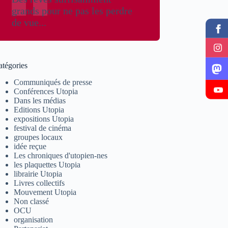
grands pour ne pas les perdre
de vue...
atégories
Communiqués de presse
Conférences Utopia
Dans les médias
Editions Utopia
expositions Utopia
festival de cinéma
groupes locaux
idée reçue
Les chroniques d'utopien-nes
les plaquettes Utopia
librairie Utopia
Livres collectifs
Mouvement Utopia
Non classé
OCU
organisation