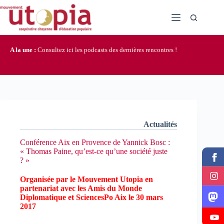
Passer
au
contenu
A la une :
Consultez ici les podcasts des dernières rencontres !
Actualités
Conférence Aix en Provence de Yannick Bosc :
« Thomas Paine, qu’est-ce qu’une société juste
? »
Organisée par le Mouvement Utopia en
partenariat avec les Amis du Monde
Diplomatique
et Science
sPo Aix le 30 mars
2017