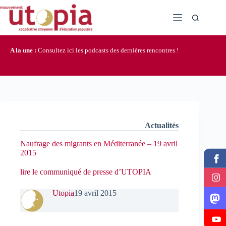
Passer
au
contenu
A la une :
Consultez ici les podcasts des dernières rencontres !
Actualités
Naufrage des migrants en Méditerranée – 19 avril
2015
lire le communiqué de presse d’UTOPIA
Utopia
19 avril 2015