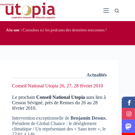
Passer
au
contenu
A la une :
Consultez ici les podcasts des dernières rencontres !
Actualités
Conseil National Utopia 26, 27, 28 février 2010
Le prochain
Conseil National Utopia
aura lieu à
Cesson Sévigné, près de Rennes du 26 au 28
février 2010.
Intervention exceptionnelle de
Benjamin Dessus
,
Président de Global Chance : le dérèglement
climatique / Un représentant des « Sans terre », le
27/01 à 14h