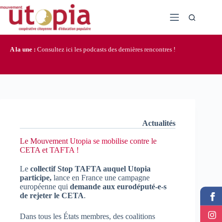
Passer
au
contenu
A la une :
Consultez ici les podcasts des dernières rencontres !
Actualités
Le Mouvement Utopia se mobilise contre le
CETA et TAFTA !
Le
collectif Stop TAFTA auquel Utopia
participe,
lance en France une campagne
européenne qui
demande aux eurodéputé-e-s
de rejeter le CETA
.
Dans tous les États membres, des coalitions