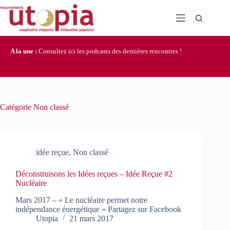
Passer
au
contenu
A la une :
Consultez ici les podcasts des dernières rencontres !
Catégorie
Non classé
idée reçue
,
Non classé
Déconstruisons les Idées reçues – Idée Reçue #2
Nucléaire
Mars 2017 – « Le nucléaire permet notre
indépendance énergétique » Partagez sur Facebook
Utopia
21 mars 2017