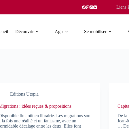
Liens 
ueil
Découvrir
Agir
Se mobiliser
Editions Utopia
Migrations : idées reçues & propositions
Capita
Disponible fin août en librairie. Les migrations sont
De la 
à la fois une réalité et un fantasme, avec un
Jean-
formidable décalage entre les deux. Elles font
… Depu