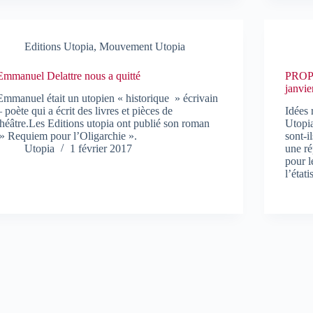
Editions Utopia
,
Mouvement Utopia
Emmanuel Delattre nous a quitté
PROP
janvie
Emmanuel était un utopien « historique » écrivain
– poète qui a écrit des livres et pièces de
Idées 
théâtre.Les Editions utopia ont publié son roman
Utopi
» Requiem pour l’Oligarchie ».
sont-i
Utopia
1 février 2017
une ré
pour l
l’état