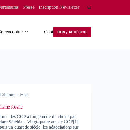
Partenaires
Presse
Inscription Newsletter
Se rencontrer
Contact
DON / ADHÉSION
Editions Utopia
lisme fossile
farce des COP à l’ingénierie du climat par
Marc Sérékian. Vingt-quatre ans de COP[1]
is un quart de siècle, les négociations sur