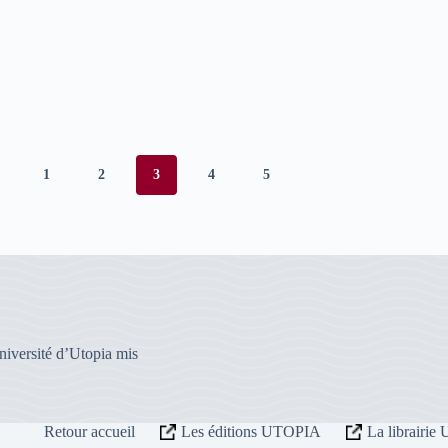
1
2
3
4
5
iversité d’Utopia mis
Retour accueil
Les éditions UTOPIA
La librairi