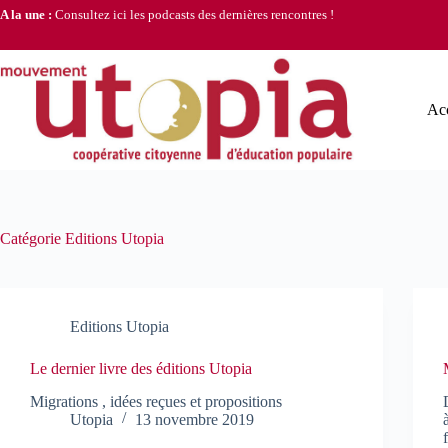
Passer
A la une :
Consultez ici les podcasts des dernières rencontres !
au
contenu
Acc
Catégorie
Editions Utopia
Editions Utopia
Le dernier livre des éditions Utopia
Migrations , idées reçues et propositions
Utopia
13 novembre 2019