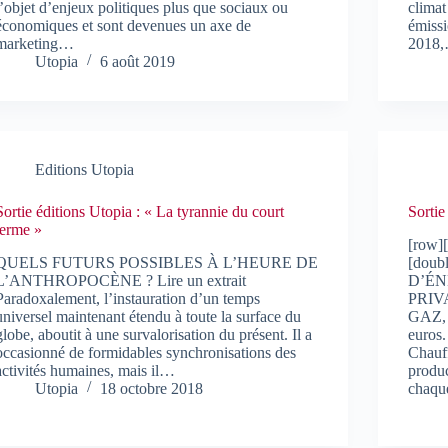
l’objet d’enjeux politiques plus que sociaux ou
climat
économiques et sont devenues un axe de
émissi
marketing…
2018
Utopia
6 août 2019
Editions Utopia
Sortie éditions Utopia : « La tyrannie du court
Sortie
terme »
[row]
QUELS FUTURS POSSIBLES À L’HEURE DE
[doub
L’ANTHROPOCÈNE ? Lire un extrait
D’ÉN
Paradoxalement, l’instauration d’un temps
PRIV
universel maintenant étendu à toute la surface du
GAZ,
globe, aboutit à une survalorisation du présent. Il a
euros.
occasionné de formidables synchronisations des
Chauff
activités humaines, mais il…
produc
Utopia
18 octobre 2018
chaque