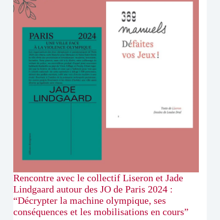
Rencontre avec le collectif Liseron et Jade
Lindgaard autour des JO de Paris 2024 :
“Décrypter la machine olympique, ses
conséquences et les mobilisations en cours”